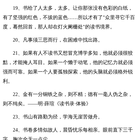
19、书给了人太多，太多。让你那张没有色彩的白纸，
有了坚强的红色，不拔的蓝色……所以才有了"众里寻它千百
度，蓦然回首，那人却在灯火阑栅处"的读书境界。
20、凡事须三思而行，在困难中找出路。
21、如果有人不读书又想冒充博学多知，他就必须很狡
黠，才能掩人耳目。如果一个懒于动笔，他的记忆力就必须
强而可靠。如果一个人要孤独探索，他的头脑就必须格外锐
利。
22、金有一分铜铁之杂，则不精；德有一毫人伪之杂，
则不纯矣。——明·薛瑄《读书录·体验》
23、书山有路勤为径，学海无崖苦做舟。
24、书卷多情似故人，晨昏忧乐每相亲。眼前直下三千
字，胸次全无一点尘。