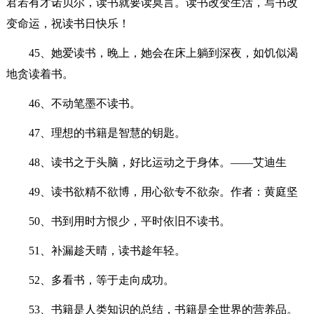
君若有才诺贝尔，读书就要读莫言。读书改变生活，写书改
变命运，祝读书日快乐！
45、她爱读书，晚上，她会在床上躺到深夜，如饥似渴
地贪读着书。
46、不动笔墨不读书。
47、理想的书籍是智慧的钥匙。
48、读书之于头脑，好比运动之于身体。——艾迪生
49、读书欲精不欲博，用心欲专不欲杂。作者：黄庭坚
50、书到用时方恨少，平时依旧不读书。
51、补漏趁天晴，读书趁年轻。
52、多看书，等于走向成功。
53、书籍是人类知识的总结，书籍是全世界的营养品。