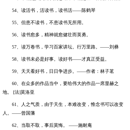
54、读活书，活读书，读书活——陈鹤琴
55、但患不读书，不患读书无所用。
56、读书愈多，精神就愈健壮而英勇。
57、读万卷书，学习百家讲坛。行万里路。——刘彝
58、读书未必是好事。读好书——才真正受益。
59、天天看好书，日日争进步。——作者：林子茗
60、在众多的作品当中，要给伟大的作品一席显赫之
地。 [法]莫洛亚
61、人之气质，由于天生，本难改变，惟念书可以改变
人。——曾国藩
62、当取不取，事后莫悔。 ——施耐庵