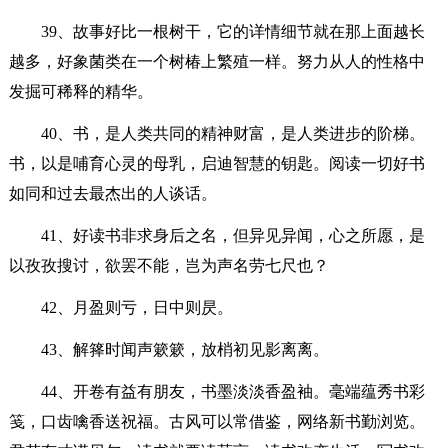
39、故事好比一根树干，它的详情细节就在那上面越长
越多，好象菌类在一个树椿上繁殖一样。努力从人的性格中
发掘可稀释的精华。
40、书，是人类共同的精神财富，是人类进步的阶梯。
书，以是哺育心灵的母乳，启迪智慧的钥匙。阅读一切好书
如同和过去最杰出的人谈话。
41、好读书非求身后之名，但异见异闻，心之所愿，是
以孜孜搜讨，欲罢不能，岂为声名劳七尺也？
42、月盈则亏，日中则昃。
43、解箨时闻声簌簌，放梢初见影离离。
44、开卷有益有朋友，书墨淡淡香盈袖。毫端蕴秀书彩
笺，口齿噙香送祝福。古风可以常借鉴，网络新书勤浏览。