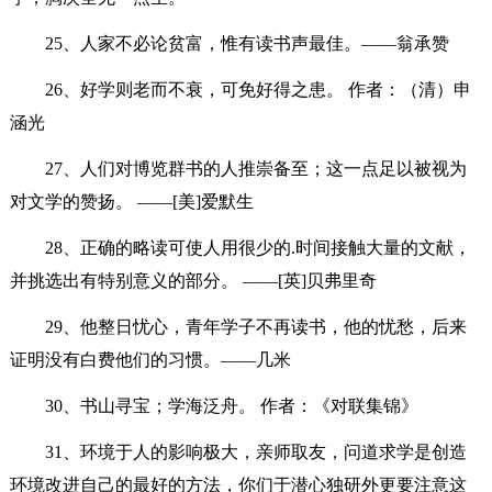
25、人家不必论贫富，惟有读书声最佳。——翁承赞
26、好学则老而不衰，可免好得之患。 作者：（清）申
涵光
27、人们对博览群书的人推崇备至；这一点足以被视为
对文学的赞扬。 ——[美]爱默生
28、正确的略读可使人用很少的.时间接触大量的文献，
并挑选出有特别意义的部分。 ——[英]贝弗里奇
29、他整日忧心，青年学子不再读书，他的忧愁，后来
证明没有白费他们的习惯。——几米
30、书山寻宝；学海泛舟。 作者：《对联集锦》
31、环境于人的影响极大，亲师取友，问道求学是创造
环境改进自己的最好的方法，你们于潜心独研外更要注意这