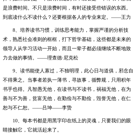
是浪费时间。不只是浪费时间，有时还接受些错误的东西。
到底读什么不读什么？还要根据各人的专业来定。——王力
8、培养读书习惯，训练思考能力，掌握严谨的分析技
术，熟悉社会准则的框框，打下哲学基础，这些都是未来的
领导人从学习活动一开始，而且一辈子都必须继续不断地致
力去做的事情。——理查德·尼克松
9、读书能使人寡过，不独明理，此心日与道俱，邪念自
不得乘之。当事者若执一薄书，寻故事，循弊规，只用积年
书乎也得。凡智愚无他，在读书与不读书，祸福无他，在为
善与不为善，贫富无他，在勤俭与不勤俭，毁誉无他，在仁
恕与不仁恕。——吕坤——李贽
10、每本书都是用黑字印在纸上的灵魂，只要我们的眼
睛接触它，它就活起来了。