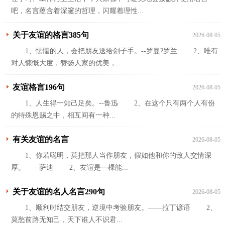
吧，名言蕴含着深邃的哲理，闪耀着理性...
关于友谊的格言385句
2026-08-05
1、怯懦的人，会把朋友送给刽子手。--罗曼?罗兰 2、唯有
对人慷慨大度，赞扬人家的优美，...
友谊格言196句
2026-08-05
1、人生得一知己足矣。--鲁迅 2、在这个只有两个人有份
的特殊恩赐之中，相互间有一种...
有关友谊的名言
2026-08-05
1、你若聪明，莫把那人当作朋友，假如他和你的敌人交情深
厚。——萨迪 2、友谊是一棵能...
关于友谊的名人名言290句
2026-08-05
1、顺利时结交朋友，逆境中考验朋友。——拉丁谚语 2、
莫愁前路无知己，天下谁人不识君...