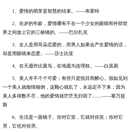
1、爱情的萌芽是智慧的结束。——布霍特
2、在岁的年龄，爱情哪有不在一个少女的眼睛和外部世
界之间放上它的三棱镜的。——巴尔扎克
3、女人是用耳朵恋爱的，而男人如果会产生爱情的话，
却是用眼睛来恋爱。——莎士比亚
4、在天愿作比翼鸟，在地愿为连理枝。——白居易
5、美人并不个个可爱；有些只是悦目而醉心。假如见到
一个美人就痴情颠倒，这颗心就乱了，永远定不下来；因为
美人多得数不尽，他的爱情就茫茫无归宿了……——塞万提
斯
6、生活是一面镜子。你对它笑，它就对你笑；你对它
哭，它也对你哭。