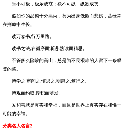
乐不可极，极乐成哀；欲不可纵，纵欲成灾。
假如你的品德十分高尚，莫为出身低微而悲伤，蔷薇常
在荆棘中生长。
读万卷书,行万里路。
读书之法,在循序而渐进,熟读而精思。
不管多么险峻的高山，总是为不畏艰难的人留下一条攀
登的路。
博学之,审问之,慎思之,明辨之,笃行之。
博观而约取,厚积而薄发。
爱和善就是真实和幸福，而且是世界上真实存在和惟一
可能的幸福。
分类名人名言2