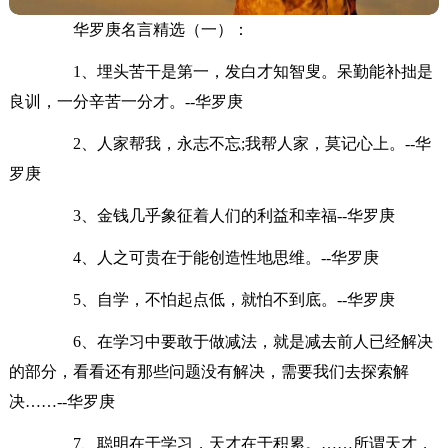
华罗庚名言精选（一）：
1、埋头苦干是第一，发白才知智叟。呆勤能补拙是
良训，一分辛苦一分才。--华罗庚
2、人家帮我，永志不忘;我帮人家，莫记心上。--华
罗庚
3、金钱几乎象征着人们的利益和幸福--华罗庚
4、人之可贵在于能创造性地思维。--华罗庚
5、自学，不怕起点低，就怕不到底。--华罗庚
6、在学习中要敢于做减法，就是减去前人已经解决
的部分，看看还有那些问题没有解决，需要我们去探索解
决……--华罗庚
7、聪明在于学习，天才在于积累。……所谓天才，