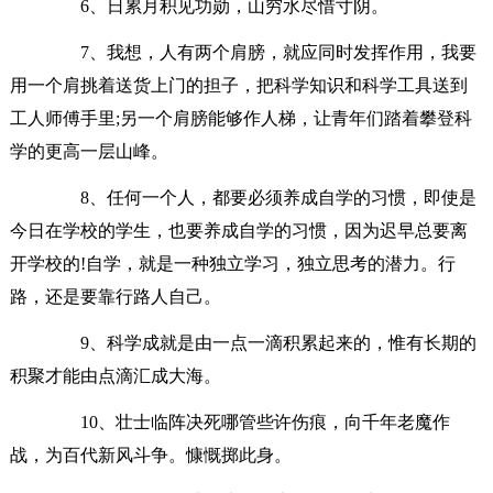
6、日累月积见功勋，山穷水尽惜寸阴。
7、我想，人有两个肩膀，就应同时发挥作用，我要
用一个肩挑着送货上门的担子，把科学知识和科学工具送到
工人师傅手里;另一个肩膀能够作人梯，让青年们踏着攀登科
学的更高一层山峰。
8、任何一个人，都要必须养成自学的习惯，即使是
今日在学校的学生，也要养成自学的习惯，因为迟早总要离
开学校的!自学，就是一种独立学习，独立思考的潜力。行
路，还是要靠行路人自己。
9、科学成就是由一点一滴积累起来的，惟有长期的
积聚才能由点滴汇成大海。
10、壮士临阵决死哪管些许伤痕，向千年老魔作
战，为百代新风斗争。慷慨掷此身。