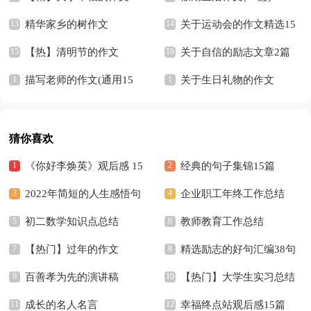
精华家乡的树作文
关于运动会的作文精选15
【热】清明节的作文
篇
关于自信的励志文章2篇
描写老师的作文(通用15
关于生日礼物的作文
篇)
【精】
猜你喜欢
《你好李焕英》观后感 15
经典的句子集锦15篇
篇
2022年简短的人生感悟句
企业职工年终工作总结
子汇编94句
初二数学知识点总结
教师教育工作总结
【热门】过年的作文
精选励志的好句汇编38句
百善孝为先的演讲稿
【热门】大学生实习总结
成长的名人名言
幸福终点站观后感15篇