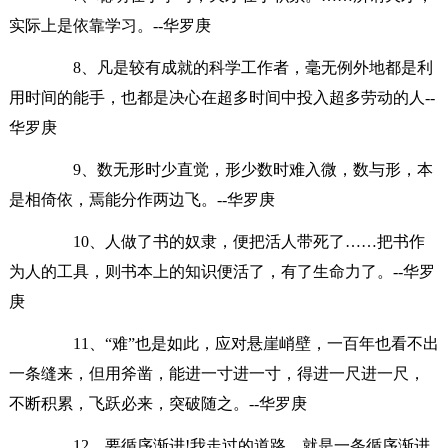
实际上是依靠学习。--华罗庚
8、凡是较有成就的科学工作者，毫无例外地都是利
用时间的能手，也都是决心在超多时间中投入超多劳动的人--
华罗庚
9、数无形时少直觉，形少数时难入微，数与形，本
是相倚依，焉能分作两边飞。--华罗庚
10、人做了书的奴隶，便把活人带死了……把书作
为人的工具，则书本上的知识便活了，有了生命力了。--华罗
庚
11、“难”也是如此，应对悬崖峭壁，一百年也看不出
一条缝来，但用斧凿，能进一寸进一寸，得进一尺进一尺，
不断积累，飞跃必来，突破随之。--华罗庚
12、要循序渐进!我走过的道路，就是一条循序渐进