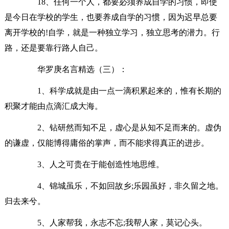
18、任何一个人，都要必须养成自学的习惯，即使
是今日在学校的学生，也要养成自学的习惯，因为迟早总要
离开学校的!自学，就是一种独立学习，独立思考的潜力。行
路，还是要靠行路人自己。
华罗庚名言精选（三）：
1、科学成就是由一点一滴积累起来的，惟有长期的
积聚才能由点滴汇成大海。
2、钻研然而知不足，虚心是从知不足而来的。虚伪
的谦虚，仅能博得庸俗的掌声，而不能求得真正的进步。
3、人之可贵在于能创造性地思维。
4、锦城虽乐，不如回故乡;乐园虽好，非久留之地。
归去来兮。
5、人家帮我，永志不忘;我帮人家，莫记心头。