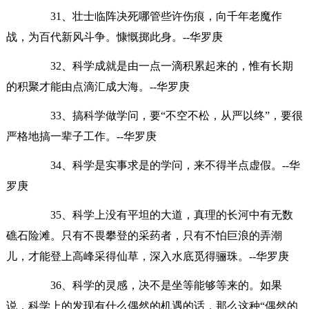
31、壮士临阵决死哪管些许伤痕，向千年老魔作
战，为百代新风斗争。慷慨掷此身。--华罗庚
32、科学成就是由一点一滴积累起来的，惟有长期
的积聚才能由点滴汇成大海。--华罗庚
33、搞科学做学问，要“不空不松，从严以终”，要很
严格地搞一辈子工作。--华罗庚
34、科学是实事求是的学问，来不得半点虚假。--华
罗庚
35、科学上没有平坦的大道，真理的长河中有无数
礁石险滩。只有不畏攀登的采药者，只有不怕巨浪的弄潮
儿，才能登上高峰采得仙草，深入水底觅得骊珠。--华罗庚
36、科学的灵感，决不是坐等能够等来的。如果
说，科学上的发现有什么偶然的机遇的话，那么这种“偶然的