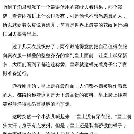
听到了消息就派了一个最讲信用的裁缝去看结果，那个裁
缝，看着织布机上什么也没有，可是他也不想当愚蠢的人，
所以就硬着头皮说真漂亮，简直是世界上最美的花纹啊!他急
忙回去禀告皇上。
过了几天衣服织好了，两个裁缝得意的把自己值得衣服
向真衣服一样叠的整整齐齐的拿到皇上面前，让皇上试穿新
衣，大臣们看到了都连连称赞。皇帝就这样光着身子出了宫
殿准备游行。
游行刚开始，皇上走在最前面，人们都不愿被称作愚蠢
的人。都纷纷称赞这真是天下最高贵的布料。皇上脸上挂着
笑容洋洋得意昂首挺胸的向前走。
这时突然一个小孩儿喊起来：”皇上没有穿衣服。“皇上满
头大汗，身子有点发抖。但是，皇上还是装着骄傲的样子，