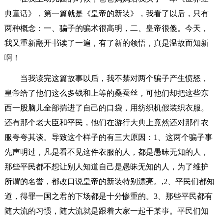
典童话》，第一篇就是《皇帝的新装》，我看了以后，只有
两种概念：一、骗子的骗术很高明，二、皇帝很傻。今天，
我又重新翻开书读了一遍，有了新的领悟，真是温故而知新
啊！
当我读完这篇故事以后，我不禁对两个骗子产生愤怒，
皇帝给了他们这么多钱和上等的桑蚕丝，可他们却把这些东
西一股脑儿全部揣进了自己的口袋，用纺织机假装织衣服。
还有那个老大臣和平民，他们在游行大典上竟然还对那件衣
服夸夸其谈。导致这个样子的有三大原因：1、这两个骗子事
先声明过，凡是看不见这件衣服的人，都是愚昧无知的人，
那些平民都不想让别人知道自己是愚昧无知的人，为了维护
所谓的名誉，都改口说皇帝的新装特别漂亮。,2、平民们都知
道，得罪一国之君的下场都是十分惨重的。3、那些平民都有
随大流的习惯，随大流就是跟着大家一起干某事。平民们知