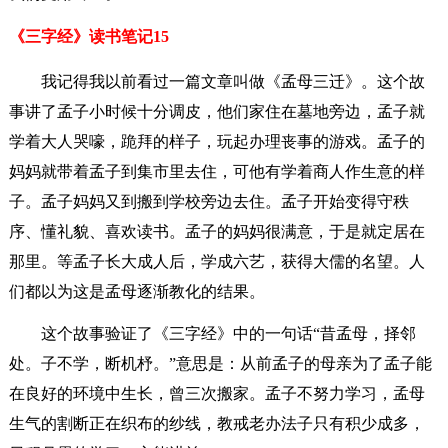
《三字经》读书笔记15
我记得我以前看过一篇文章叫做《孟母三迁》。这个故
事讲了孟子小时候十分调皮，他们家住在墓地旁边，孟子就
学着大人哭嚎，跪拜的样子，玩起办理丧事的游戏。孟子的
妈妈就带着孟子到集市里去住，可他有学着商人作生意的样
子。孟子妈妈又到搬到学校旁边去住。孟子开始变得守秩
序、懂礼貌、喜欢读书。孟子的妈妈很满意，于是就定居在
那里。等孟子长大成人后，学成六艺，获得大儒的名望。人
们都以为这是孟母逐渐教化的结果。
这个故事验证了《三字经》中的一句话“昔孟母，择邻
处。子不学，断机杼。”意思是：从前孟子的母亲为了孟子能
在良好的环境中生长，曾三次搬家。孟子不努力学习，孟母
生气的割断正在织布的纱线，教戒老办法子只有积少成多，