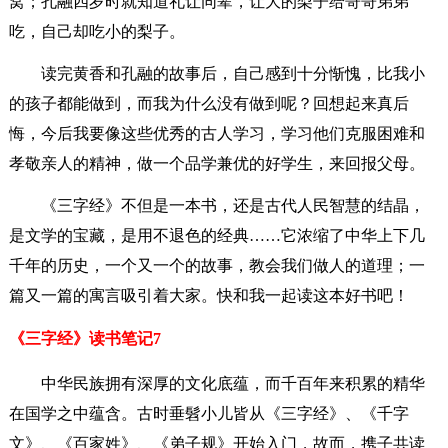
窝；孔融四岁时就知道礼让同辈，让大的梨子给哥哥弟弟
吃，自己却吃小的梨子。
读完黄香和孔融的故事后，自己感到十分惭愧，比我小
的孩子都能做到，而我为什么没有做到呢？回想起来真后
悔，今后我要像这些优秀的古人学习，学习他们克服困难和
孝敬亲人的精神，做一个品学兼优的好学生，来回报父母。
《三字经》不但是一本书，还是古代人民智慧的结晶，
是文学的宝藏，是用不退色的经典……它浓缩了中华上下几
千年的历史，一个又一个的故事，教会我们做人的道理；一
篇又一篇的寓言吸引着大家。快和我一起读这本好书吧！
《三字经》读书笔记7
中华民族拥有深厚的文化底蕴，而千百年来积累的精华
在国学之中蕴含。古时垂髫小儿皆从《三字经》、《千字
文》、《百家姓》、《弟子规》开始入门，故而，携子共读