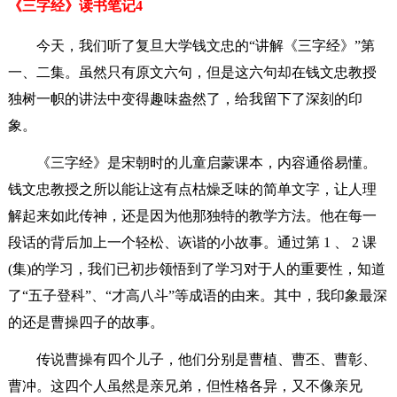
《三字经》读书笔记4
今天，我们听了复旦大学钱文忠的“讲解《三字经》”第
一、二集。虽然只有原文六句，但是这六句却在钱文忠教授
独树一帜的讲法中变得趣味盎然了，给我留下了深刻的印
象。
《三字经》是宋朝时的儿童启蒙课本，内容通俗易懂。
钱文忠教授之所以能让这有点枯燥乏味的简单文字，让人理
解起来如此传神，还是因为他那独特的教学方法。他在每一
段话的背后加上一个轻松、诙谐的小故事。通过第 1 、 2 课
(集)的学习，我们已初步领悟到了学习对于人的重要性，知道
了“五子登科”、“才高八斗”等成语的由来。其中，我印象最深
的还是曹操四子的故事。
传说曹操有四个儿子，他们分别是曹植、曹丕、曹彰、
曹冲。这四个人虽然是亲兄弟，但性格各异，又不像亲兄