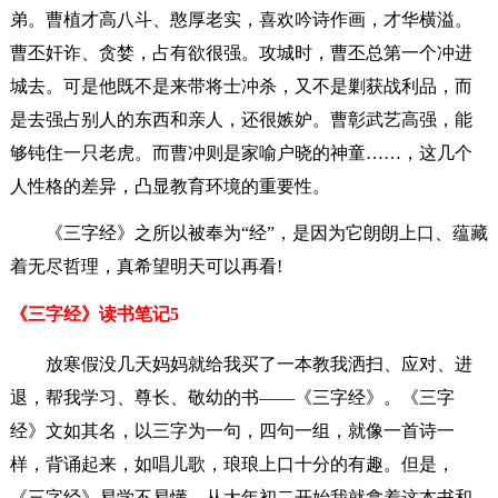
弟。曹植才高八斗、憨厚老实，喜欢吟诗作画，才华横溢。
曹丕奸诈、贪婪，占有欲很强。攻城时，曹丕总第一个冲进
城去。可是他既不是来带将士冲杀，又不是剿获战利品，而
是去强占别人的东西和亲人，还很嫉妒。曹彰武艺高强，能
够钝住一只老虎。而曹冲则是家喻户晓的神童……，这几个
人性格的差异，凸显教育环境的重要性。
《三字经》之所以被奉为“经”，是因为它朗朗上口、蕴藏
着无尽哲理，真希望明天可以再看!
《三字经》读书笔记5
放寒假没几天妈妈就给我买了一本教我洒扫、应对、进
退，帮我学习、尊长、敬幼的书——《三字经》。《三字
经》文如其名，以三字为一句，四句一组，就像一首诗一
样，背诵起来，如唱儿歌，琅琅上口十分的有趣。但是，
《三字经》易学不易懂。从大年初二开始我就拿着这本书和