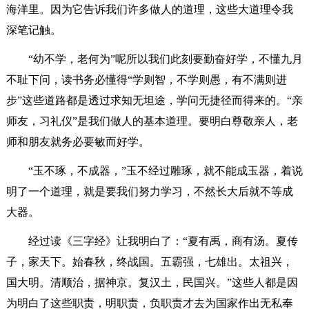
海洋里。因为它告诉我们许多做人的道理，这些大道理令我
深笔记触。
“幼不学，老何为”呢所以我们此刻要勤奋好学，不懂九月
不耻下问，读书务必懂得“学则智，不学则愚，有不满则进
步”这些道路都是透过求知无坦途，学问无捷径而得来的。“亲
师友，习礼仪”是我们做人的基本道理。要明白尊敬亲人，老
师和朋友就务必要敏而好学。
“玉不琢，不成器，”玉不经过雕琢，就不能成玉器，着说
明了一个道理，就是要我们努力学习，不然长大后就不等成
大器。
经过读《三字经》让我明白了：“夏有禹，商有汤。夏传
子，家天下。始春秋，终战国。五霸强，七雄出。太祖兴，
国大明。清顺治，据神京。复汉土，民国兴。”这些人都是因
为明白了这些职责，明职责，负职责才去为国家作出无私奉