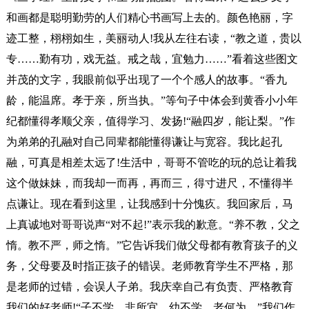
和画都是聪明勤劳的人们精心书画写上去的。颜色艳丽，字
迹工整，栩栩如生，美丽动人!我从左往右读，“教之道，贵以
专……勤有功，戏无益。戒之哉，宜勉力……”看着这些图文
并茂的文字，我眼前似乎出现了一个个感人的故事。“香九
龄，能温席。孝于亲，所当执。”等句子中体会到黄香小小年
纪都懂得孝顺父亲，值得学习、发扬!“融四岁，能让梨。”作
为弟弟的孔融对自己同辈都能懂得谦让与宽容。我比起孔
融，可真是相差太远了!生活中，哥哥不管吃的玩的总让着我
这个做妹妹，而我却一而再，再而三，得寸进尺，不懂得半
点谦让。现在看到这里，让我感到十分愧疚。我回家后，马
上真诚地对哥哥说声“对不起!”表示我的歉意。“养不教，父之
惰。教不严，师之惰。”它告诉我们做父母都有教育孩子的义
务，父母要及时指正孩子的错误。老师教育学生不严格，那
是老师的过错，会误人子弟。我庆幸自己有负责、严格教育
我们的好老师!“子不学，非所宜。幼不学，老何为。”我们作