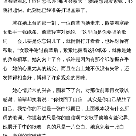
唱着唱着忘了歌词怎么办?那可会糗大了!她越想越发紧张，心
跳得越快。此刻她已经准备打退堂鼓了。
就在她上台的那一刻，一位前辈向她走来，微笑着塞给
女歌手一张纸条。前辈轻声对她说：“这里面是你要唱的歌
词，一会儿要是你忘词儿了，就悄悄打开看看，也许对你有
帮助。”女歌手谢过前辈后，紧紧地握着这张纸条，就像是她
的救命稻草。她匆匆上了台，或许是因为有那个纸卷握在手
心，她的心里尤其的踏实。而且在台上她不仅没有失常，还
发挥得相当好，博得了许多观众的青睐。
她心情异常的兴奋，蹦着下了台。对那位前辈再次致以
感谢，前辈却笑着说：“你找回了自信，其实是你自己战胜了
自己。我给你的不过是一张白纸而已，上面根本没有什么所
谓的歌词。你握着的只是你的自信啊!”女歌手倏地有些诧异。
她展开手中的纸卷，真的只是一片空白。她竟凭着一张白
纸，顺利的突破难关。