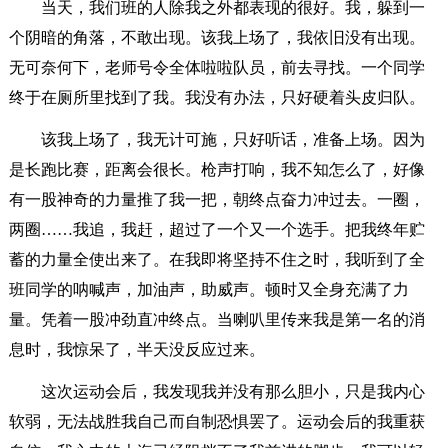
当天，我们班的人除我之外都表现的很好。我，躲到一
个阴暗的角落，不敢出现。该我上场了，我依旧没有出现。
无可奈何下，老师号令全体啦啦队员，前去寻找。一个同学
终于在厕所里找到了我。我没有办法，只好硬着头皮归队。
该我上场了，我无计可施，只好听话，准备上场。因为
是长跑比赛，距离会很长。枪声打响，我不知怎么了，好像
有一股神奇的力量推了我一把，朝终点奋力冲过去。一圈，
两圈……我追，我赶，超过了一个又一个选手。把我终年贮
蓄的力量全使出来了。在我即将坚持不住之时，我听到了全
班同学的呐喊声，加油声，助威声。顿时又全身充满了力
量。凭着一股冲劲直冲终点。当喇叭里传来我是第一名的消
息时，我惊呆了，半天没反应过来。
这次运动会后，我发现我并没有那么胆小，只是我内心
软弱，无法战胜我自己而自制恐惧罢了。运动会后的我重获