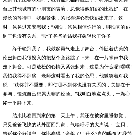
台上其他城市的小朋友的表演，总觉得他们跳的比我好。在
漫长的等待中，我很紧张，紧张得连心都快跳出来了。这
时，爸爸过来安慰我：“别怕，爸爸相信你行的，哪怕真的跳
砸了也没有关系。”听了爸爸的话我好象轻松了许多
终于轮到我了，我鼓起勇气走上了舞台，伴随着优美的
伦巴舞曲我很投入的把整个套路跳了下来，在一片掌声中我
走下舞台。可是放松的心情又紧张起来，这是为什么呢?嘿嘿!
我怕我得不到奖。老师这时看出了我的心思，他微笑着对我
说：“获奖并不重要，即使哪不到奖也没有关系的，关键在于
参与，锻炼自己积累大赛的经验。”我明白地点点头，一颗心
终于平静下来。
结束比赛回到家的第二天上午，我还在被窝里睡懒觉，
只见爸爸飞快的从外面回到家，气喘吁吁的大声说：“宝贝，
告诉你个好消息，你比赛得了金奖了!”“什么?真的吗?耶!”我简