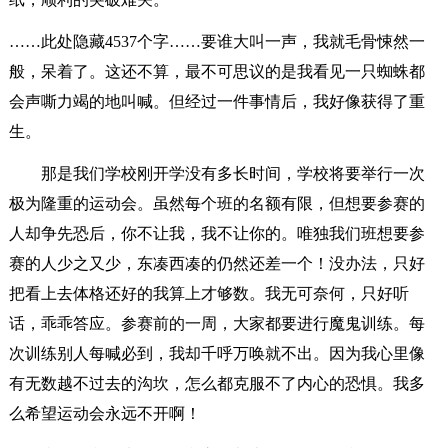
……此处隐藏4537个字……要谁大叫一声，我就毛骨悚然一
般，呆着了。这还不算，最不可思议的是我看见一只蜘蛛都
会声嘶力竭的地叫喊。但经过一件事情后，我好像获得了重
生。
那是我们学校刚开学没有多长时间，学校将要举行一次
极为隆重的运动会。虽然每个班的名额有限，但想要参赛的
人却争先恐后，你不让我，我不让你的。唯独我们班想要参
赛的人少之又少，东凑西凑的仍然还差一个！没办法，只好
把看上去体格还好的我算上才够数。我无可奈何，只好听
话，乖乖答应。参赛前的一周，大家都要进行魔鬼训练。每
次训练别人每喊必到，我却千呼万唤就不出。因为我心里像
有无数越不过去的沟坎，怎么都克服不了内心的恐惧。我多
么希望运动会永远不开啊！