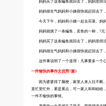
妈妈买了这条鳊鱼就回去了，妈妈觉得没
妈妈很生气妈妈和小姨很快就赶回去了，
今天下午，妈妈和小姨一起去买菜。妈妈
妈妈就挑了一条鳊鱼，卖鱼的一称，7元
妈妈买了这条鳊鱼就回去了，妈妈觉得没
妈妈很生气妈妈和小姨很快就赶回去了，
这件事说明了一个道理：凡事要多一个
一件愉快的事作文优秀7篇5
因为婆婆得了脑梗，家里人来人往不断
直忙里忙外，累是累点，可一家人和和睦睦
一件不愉快的事情。
老家的一个亲戚生了孩子，我觉得该去