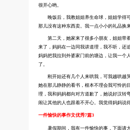
很开心哟。
晚饭后，我教姐姐养生命球，姐姐学得
那儿没有这种东西卖。我一点小小的礼品换
第二天，她家来了很多小朋友，姐姐带
来了，妈妈在一边同我讲道理，我不听，还
妈妈把我拉到外婆家门前的塘边，让我一个
了。
刚开始还有几个人来哄我，可我越哄越
她在那儿静静的看书，根本不理会我可怜的
理，我和妈妈都向对方道歉了，她说好汉转
闹让其他的人也跟着不开心。我觉得妈妈说
一件愉快的事作文优秀7篇3
暑假期间，我有一件愉快的事，下面请