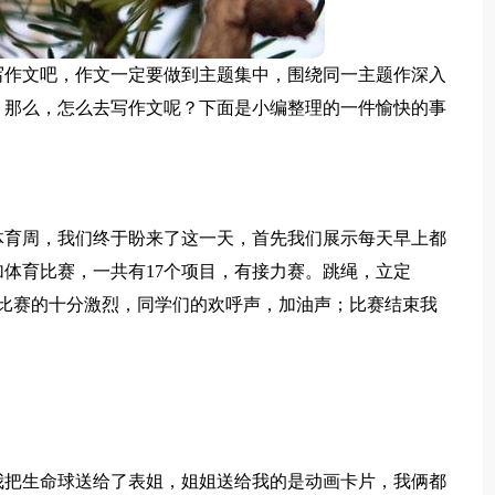
写作文吧，作文一定要做到主题集中，围绕同一主题作深入
。那么，怎么去写作文呢？下面是小编整理的一件愉快的事
度的体育周，我们终于盼来了这一天，首先我们展示每天早上都
体育比赛，一共有17个项目，有接力赛。跳绳，立定
每一个比赛的十分激烈，同学们的欢呼声，加油声；比赛结束我
我把生命球送给了表姐，姐姐送给我的是动画卡片，我俩都