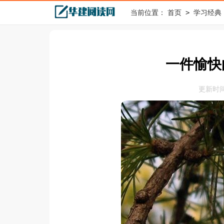
>
当前位置：
首页
学习经典
一件愉快
更新时间：2