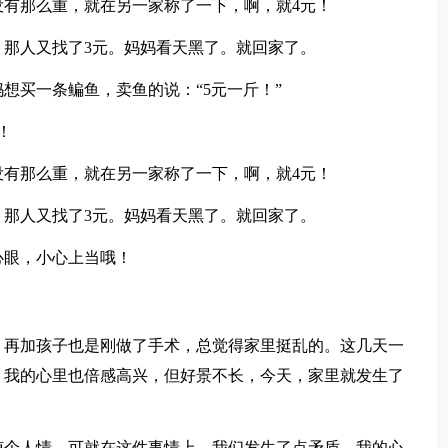
有那么重，就在另一家称了一下，啊，就4元！
那人又找了3元。妈妈看天黑了。就回家了。
想买一条鳊鱼，卖鱼的说：“5元一斤！”
！
有那么重，就在另一家称了一下，啊，就4元！
那人又找了3元。妈妈看天黑了。就回家了。
心眼，小心上当哦！
。再加孩子也是刚做了手术，总觉得家里挺乱的。这几天一
，我的心里也倍感高兴，但好景不长，今天，家里就发生了
随个人情，可就在这件事情上，我们发生了点矛盾，我的心