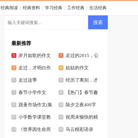
经典阅读
经典资料
学习经典
工作经典
生活经典
|
|
|
|
最新推荐
岁月如歌的作文
走过的2015，公
(15篇)
走过，才明白作
路零担物流发生了什
姑姑的作文
文
走过这季
么变化？
经历了离别，才
春节小学作文
懂得军恋的牵肠挂肚
【热门】春节趣
跳蚤市场作文(集
事作文
除夕之夜400字
合15篇)
小学数学课堂教
作文
祝周末愉快的精
学反思
《世界因生命而
美句子
马云精彩语录