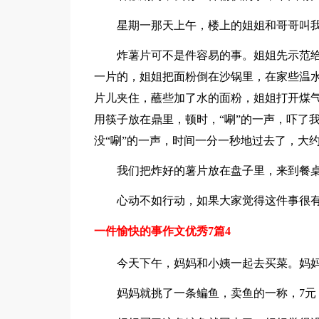
星期一那天上午，楼上的姐姐和哥哥叫
炸薯片可不是件容易的事。姐姐先示范给
一片的，姐姐把面粉倒在沙锅里，在家些温
片儿夹住，蘸些加了水的面粉，姐姐打开煤
用筷子放在鼎里，顿时，“唰”的一声，吓了
没“唰”的一声，时间一分一秒地过去了，大
我们把炸好的薯片放在盘子里，来到餐
心动不如行动，如果大家觉得这件事很
一件愉快的事作文优秀7篇4
今天下午，妈妈和小姨一起去买菜。妈妈
妈妈就挑了一条鳊鱼，卖鱼的一称，7元