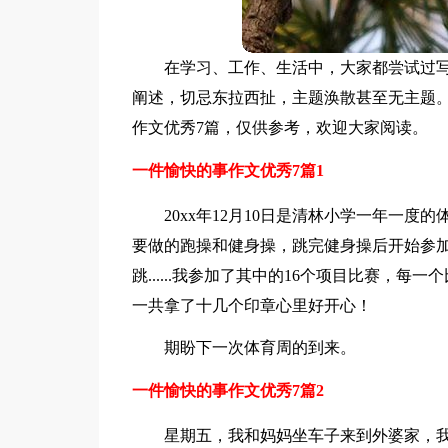
在学习、工作、生活中，大家都尝试过
阐述，切忌东拉西扯，主题涣散甚至无主题
作文优秀7篇，仅供参考，欢迎大家阅读。
一件愉快的事作文优秀7篇1
20xx年12月10日是清林小学一年一
要做的跑操和健身操，跳完健身操后开始参加
跳......我参加了其中的16个项目比赛，
一共拿了十几个印章心里好开心！
期盼下一次体育周的到来。
一件愉快的事作文优秀7篇2
星期五，我和妈妈坐车子来到外婆家，