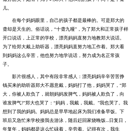
儿。
在每个妈妈眼里，自己的孩子都是最棒的。可是郑大的
聋却是天生的。俗话说，“十聋九哑”，为了郑大和正常孩子样
开口说话，上正常的学校，漂亮妈妈直努力地教郑大说话。
为了给郑大戴上助听器，漂亮妈妈直努力地工作着。郑大看
到妈妈这么辛苦，他也努力地学说话，努力成为名正常孩
子。
影片很感人，其中有段非常感人：漂亮妈妈辛辛苦苦挣
钱买来的助听器郑大不愿意戴，妈妈打了他，妈妈哭了，“郑
大，你被人欺负了，就朝妈妈发脾气，妈妈被人欺负了，向
谁发脾气?”郑大也哭了：“妈妈，我戴，我戴。”我也哭了。我
想到了我的妈妈。妈妈总是早早地起床为我们准备早饭。下
班后又急忙来学校接我去游泳，随后赶回家烧晚饭...日复日，
年复年，妈妈都是这么忙碌着，辛劳着。记得有次，我生