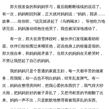
郑大很发奋的和妈妈学习，最后能断断续续的说话了。
有一次，妈妈刚回到家，正大就对妈妈说：“妈妈，我讲……
故事……给你听。”说完就讲起了《乌鸦喝水》。等他吃力地
讲完后，妈妈激动得抱住他哭了。我也被深深地感动了。
有一次，郑大在滑雪摔跤时，被伙伴们发现戴着助听
器。伙伴们纷纷围过来嘲笑他，还说他身上的校服是假的。
郑大很自卑，和妈妈闹矛盾了。当郑大的妈妈在天桥哭时，
不禁让我想起了自己的妈妈。
我的妈妈只是个普通的家庭主妇，每一天都辛苦的做家
务，而我呢，却一点也不明白妈妈，经常乱发脾气。有一
次，妈妈在整理房间时，把我心爱的东西扔了，我气得大吵
大闹，把妈妈折好的被子弄乱了，又把书柜里的书都翻了出
来。妈妈一声不出，只是默默地整理着被我弄乱的东西。