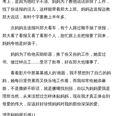
考上，是因为他吐字不清。妈妈为了教他说话辞掉了工作，
找了份送报的活儿，这样能带着郑大上班。妈妈边送报边教
郑大说话，有时个字要教上半年多。
次妈妈去送报叫郑大看车，有个人路过顺手抽了张报，
郑大看了看报又看了看那个人，急忙跟上去把报要了回来，
妈妈夸他是好孩子。
妈妈为了给他买助听器，换了份又份的工作，她卖过
书、做过钟点工……受尽了欺辱，好在郑大也懂事了。
看着影片中那幕幕感人的'画面，我不禁想到了自己的妈
妈，她每日里劳累而又快乐地工作着，而我却常给她添麻
烦，不是撒娇不听话，就是撅嘴找别扭，自以为妈妈爱我是
理所当然，从来没想过怎样体贴妈妈，现在我才真正体会到
母爱的伟大，应该好好珍惜妈妈对我的那份深深的爱。
漂亮妈妈观后感11