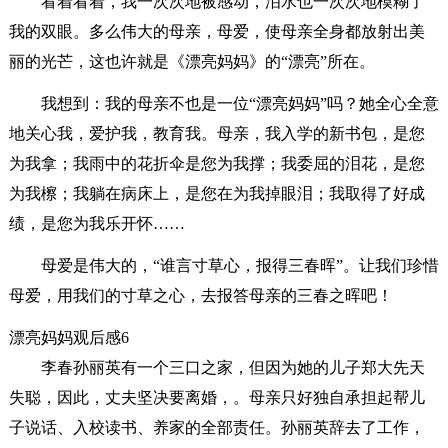
看着看着，我一次次地被感动，泪水也一次次地模糊了
我的双眼。多么伟大的母亲，母爱，使母亲全身都放射出美
丽的光芒，这也许就是《漂亮妈妈》的“漂亮”所在。
我想到：我的母亲不也是一位“漂亮妈妈”吗？她全心全意
地关心我，爱护我，教育我。母亲，我入学的新书包，是您
为我拿；我雨中的花折伞是您为我撑；我委屈的泪花，是您
为我檫；我躺在病床上，是您在为我掉眼泪；我取得了好成
绩，是您为我乐开怀……
母爱是伟大的，“谁言寸草心，报得三春晖”。让我们珍惜
母爱，用我们的寸草之心，去报答母亲的三春之晖吧！
漂亮妈妈观后感6
李春孙丽英有一个三口之家，但因为她的儿子郑大先天
失聪，因此，丈夫坚决要离婚，。母亲只好独自承担起帮儿
子说话、入校读书、养家的全部责任。孙丽英辞去了工作，