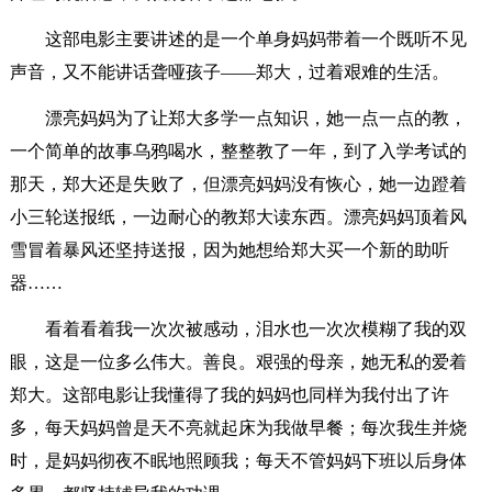
这部电影主要讲述的是一个单身妈妈带着一个既听不见
声音，又不能讲话聋哑孩子——郑大，过着艰难的生活。
漂亮妈妈为了让郑大多学一点知识，她一点一点的教，
一个简单的故事乌鸦喝水，整整教了一年，到了入学考试的
那天，郑大还是失败了，但漂亮妈妈没有恢心，她一边蹬着
小三轮送报纸，一边耐心的教郑大读东西。漂亮妈妈顶着风
雪冒着暴风还坚持送报，因为她想给郑大买一个新的助听
器……
看着看着我一次次被感动，泪水也一次次模糊了我的双
眼，这是一位多么伟大。善良。艰强的母亲，她无私的爱着
郑大。这部电影让我懂得了我的妈妈也同样为我付出了许
多，每天妈妈曾是天不亮就起床为我做早餐；每次我生并烧
时，是妈妈彻夜不眠地照顾我；每天不管妈妈下班以后身体