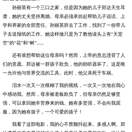
孙丽英有一个三口之家，但是因为她的儿子郑达天生耳
聋，她的丈夫坚持离婚。母亲必须承担起帮助儿子说话、上
学和养家的全部责任。孙丽英辞去了工作，找到了一份带儿
子去送报纸的工作。她这样做只是为了教他读头上有“天堂
空”的“花”和“树”......
还有谁想帮助这位母亲吗？然而，上帝的意志违背了人
们的意愿。郑达被一群孩子欺负，他的助听器坏了。这是唯
一允许他与世界交流的工具。此时，他父亲死于车祸。
泪水一次又一次模糊了我的视线，一次又一次地在我心
中感动我。然而，母亲被老板欺负了，但母亲仍然足够坚
强，可以拿回她辛苦挣来的钱。她有多坚强，不会向我屈
服，因为她有孩子，一个可爱的孩子！
我看了这部电影，我的心不禁颤抖起来。多感人啊。郑