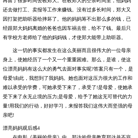
再留了很多时间去教郑大。在教郑大的空余时间里，他妈妈
还去做打工、卖报等工作来赚钱。没有过多长时间，郑大又
因打架把助听器给摔坏了。他的妈妈筹不出那么多的钱，已
经跟郑大妈妈离婚的爸爸也因车祸去世，给不了钱。最后只
有学校方老师给了他的妈妈钱，才使郑大能带上助听器。
这一切的事实都发生在这么美丽而且很伟大的一位母亲
身上，使她经历了一个又一个重重困难。那么，是谁，使这
位漂亮妈妈有这么大的勇气去面对事实呢?答案只有一个，是
母爱!由此，我想到了我妈妈。她也面对这压力很大的工作和
难以承受的学费，可她承受下来了，承受了!是母爱，使她承
受下来了永无止境的压力;是母爱，给予了她这无可替代的力
量!用我们的行动，好好学习，来报答我们这伟大而坚强的母
亲吧!
漂亮妈妈观后感4
在电影《美丽的母亲》中，郑达的母亲教育郑达并不容