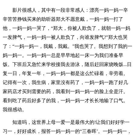
影片很感人，其中有一段非常感人：漂亮一妈一妈一辛
辛苦苦挣钱买来的助听器郑大不愿意戴，一妈一妈一打了
他，一妈一妈一哭了，“郑大，你被人欺负了，就朝一妈一妈
一发脾气，一妈一妈一被人欺负了，向谁发脾气?”郑大也哭
了：“一妈一妈一，我戴，我戴。”我也哭了。我想到了我的一
妈一妈一。一妈一妈一总是早早地起一床一为我们准备早
饭。下班后又急忙来学校接我去游泳，随后赶回家烧晚饭...日
复一日，年复一年，一妈一妈一都是这么忙碌着，辛劳着。
记得有一次，我生病，家里没有药了，一妈一妈一跑了好几
家药店才买到需要的药，我看到一妈一妈一的脸上全是汗。
看到吃了药后好多了的我，一妈一妈一才长长地输了口气。
我很感动。
知道吗，这世界上母一爱一是最伟大的!让我们好好学一
习一，好好成长，报答一妈一妈一的“三春晖’。一妈一妈一，