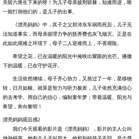
关斩六将生下来的呀！为儿子母亲披荆斩棘，知难而进，唯
一能打倒他们的，是儿子的出事。
《漂亮妈妈》中，其子之父郑沛东车祸而死后，儿子无
法知道事实，而母亲据理力争的抚养费也灰飞烟灭。正是在
此如此艰难之环境下，母子二人迎难而上，不畏艰险。
希望之花，已在温暖的阳光中掩映出耀眼的光芒。播撒
下的温暖，已在守护花开。
生活依然继续，母子齐心协力，又熬过了一年，星移物
转，日月如梭。就算是智力与听力极差，儿子依然充满信心
的去考学。用自己的信心，编制童年梦；带着温暖、阳光与
希望，奔向黎明！
漂亮妈妈观后感2
我们今天观看的影片是《漂亮妈妈》，影片的主人公叫
做孙丽英，她有个儿子叫郑大，他和别的孩子不同，是个聋