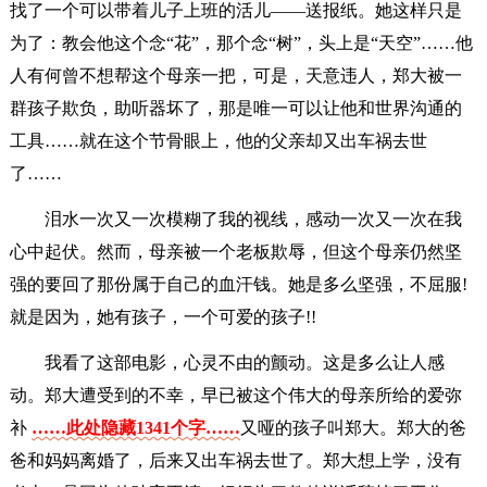
找了一个可以带着儿子上班的活儿——送报纸。她这样只是
为了：教会他这个念“花”，那个念“树”，头上是“天空”……他
人有何曾不想帮这个母亲一把，可是，天意违人，郑大被一
群孩子欺负，助听器坏了，那是唯一可以让他和世界沟通的
工具……就在这个节骨眼上，他的父亲却又出车祸去世
了……
泪水一次又一次模糊了我的视线，感动一次又一次在我
心中起伏。然而，母亲被一个老板欺辱，但这个母亲仍然坚
强的要回了那份属于自己的血汗钱。她是多么坚强，不屈服!
就是因为，她有孩子，一个可爱的孩子!!
我看了这部电影，心灵不由的颤动。这是多么让人感
动。郑大遭受到的不幸，早已被这个伟大的母亲所给的爱弥
补
……此处隐藏1341个字……
又哑的孩子叫郑大。郑大的爸
爸和妈妈离婚了，后来又出车祸去世了。郑大想上学，没有