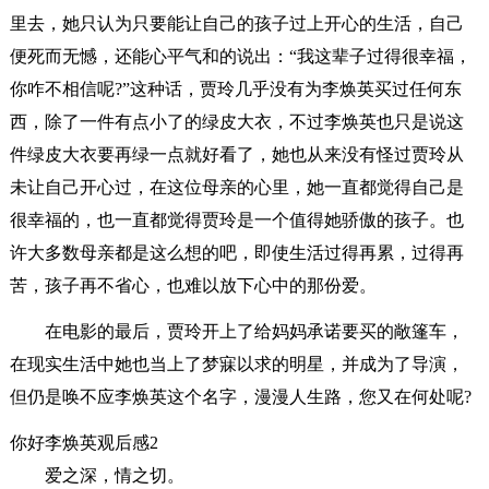
里去，她只认为只要能让自己的孩子过上开心的生活，自己
便死而无憾，还能心平气和的说出：“我这辈子过得很幸福，
你咋不相信呢?”这种话，贾玲几乎没有为李焕英买过任何东
西，除了一件有点小了的绿皮大衣，不过李焕英也只是说这
件绿皮大衣要再绿一点就好看了，她也从来没有怪过贾玲从
未让自己开心过，在这位母亲的心里，她一直都觉得自己是
很幸福的，也一直都觉得贾玲是一个值得她骄傲的孩子。也
许大多数母亲都是这么想的吧，即使生活过得再累，过得再
苦，孩子再不省心，也难以放下心中的那份爱。
在电影的最后，贾玲开上了给妈妈承诺要买的敞篷车，
在现实生活中她也当上了梦寐以求的明星，并成为了导演，
但仍是唤不应李焕英这个名字，漫漫人生路，您又在何处呢?
你好李焕英观后感2
爱之深，情之切。