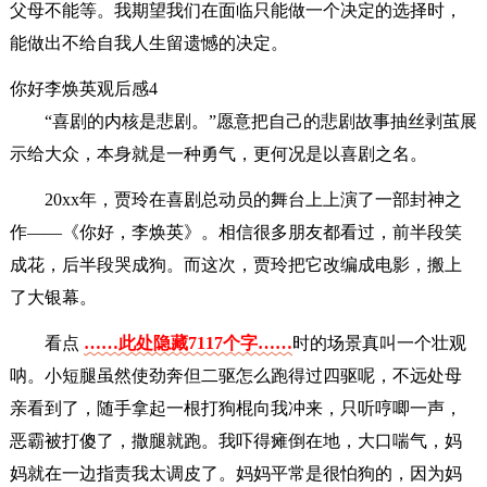
父母不能等。我期望我们在面临只能做一个决定的选择时，
能做出不给自我人生留遗憾的决定。
你好李焕英观后感4
“喜剧的内核是悲剧。”愿意把自己的悲剧故事抽丝剥茧展
示给大众，本身就是一种勇气，更何况是以喜剧之名。
20xx年，贾玲在喜剧总动员的舞台上上演了一部封神之
作——《你好，李焕英》。相信很多朋友都看过，前半段笑
成花，后半段哭成狗。而这次，贾玲把它改编成电影，搬上
了大银幕。
看点
……此处隐藏7117个字……
时的场景真叫一个壮观
呐。小短腿虽然使劲奔但二驱怎么跑得过四驱呢，不远处母
亲看到了，随手拿起一根打狗棍向我冲来，只听哼唧一声，
恶霸被打傻了，撒腿就跑。我吓得瘫倒在地，大口喘气，妈
妈就在一边指责我太调皮了。妈妈平常是很怕狗的，因为妈