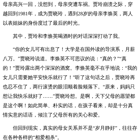
母亲高兴一回，没想到，母亲突遭车祸。贾玲崩溃之际，穿
越回到1981年，成为贾晓玲，遇到28岁的母亲李焕英，两人
以表姐妹的身份度过了最后的时光。
其中，贾玲和李焕英喝酒时的对话深深打动了我。
“你的女儿可有出息了！大学是在国外读的导演系，月薪
八万。”贾晓玲说道。李焕英不可思议的说：“真的？”“真
的！”贾玲露出两个深深的酒窝。李焕英毫不在乎地说：“我的
女儿只需要她平安快乐就行了！”听了这句话之后，贾晓玲再
也忍不住了，两行滚烫的眼泪顺着脸颊落下。“原来，妈妈只
想让我快乐就好了……”贾晓玲想。是啊，天下父母的愿望都
是这个啊！如此简单、朴实的话，在孩子看来，却是十分真
情实意的话语，倾注了父母所有的关心和爱。
但回到现实，真实的母女关系并不是“岁月静好”，往往存
在各种各样的“相爱相杀”。