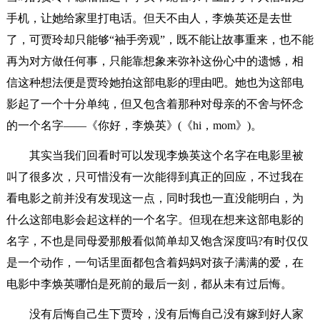
手机，让她给家里打电话。但天不由人，李焕英还是去世
了，可贾玲却只能够“袖手旁观”，既不能让故事重来，也不能
再为对方做任何事，只能靠想象来弥补这份心中的遗憾，相
信这种想法便是贾玲她拍这部电影的理由吧。她也为这部电
影起了一个十分单纯，但又包含着那种对母亲的不舍与怀念
的一个名字——《你好，李焕英》(《hi，mom》)。
其实当我们回看时可以发现李焕英这个名字在电影里被
叫了很多次，只可惜没有一次能得到真正的回应，不过我在
看电影之前并没有发现这一点，同时我也一直没能明白，为
什么这部电影会起这样的一个名字。但现在想来这部电影的
名字，不也是同母爱那般看似简单却又饱含深度吗?有时仅仅
是一个动作，一句话里面都包含着妈妈对孩子满满的爱，在
电影中李焕英哪怕是死前的最后一刻，都从未有过后悔。
没有后悔自己生下贾玲，没有后悔自己没有嫁到好人家