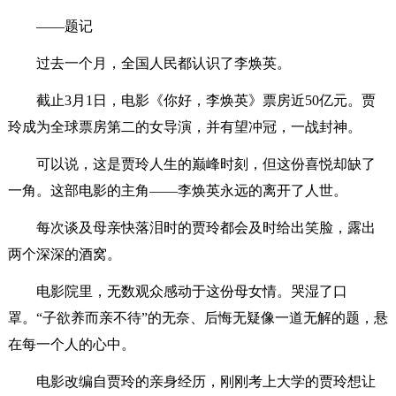
——题记
过去一个月，全国人民都认识了李焕英。
截止3月1日，电影《你好，李焕英》票房近50亿元。贾
玲成为全球票房第二的女导演，并有望冲冠，一战封神。
可以说，这是贾玲人生的巅峰时刻，但这份喜悦却缺了
一角。这部电影的主角——李焕英永远的离开了人世。
每次谈及母亲快落泪时的贾玲都会及时给出笑脸，露出
两个深深的酒窝。
电影院里，无数观众感动于这份母女情。哭湿了口
罩。“子欲养而亲不待”的无奈、后悔无疑像一道无解的题，悬
在每一个人的心中。
电影改编自贾玲的亲身经历，刚刚考上大学的贾玲想让