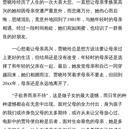
贾晓玲经历了人生的一次大喜大悲。一直想让母亲李焕英高
兴的她却因母亲突遭严重意外，而悲痛万分。她伤心而后
悔，思绪混乱，竟意外地回到了1981年，与她年轻时的母亲
相遇。经过一段时间相处，她们宛如闺蜜，也结识了一群善
良的好朋友。
一心想着让母亲高兴，贾晓玲总是想方设法要让母亲过
上更好的生活，但结局还是没有改变，年轻时的母亲还是选
择了和年轻的父亲在一起。最后，她发觉母亲和自己一同穿
越回来，她们相拥而泣。贾晓玲哭着求母亲不要走，但回到
20xx年，母亲还是永远地离开了。
“子欲养而亲不待”，这是做子女的最大遗憾，而日常的种
种遗憾都会在无意中出现。面对父母的全力付出，身为孩子
的我们或许身负父母的太多期待，或许从未让父母放心过。
电影中的贾玲便自称是后者，面对生命垂危的母亲，她是多