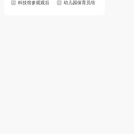
稿(15篇)
科技馆参观观后
终工作总结
幼儿园保育员培
感
训总结