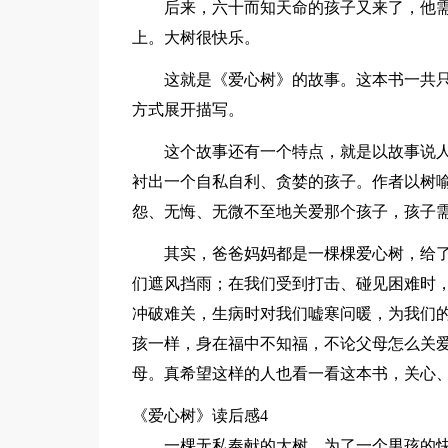
后来，六十而知天命的孩子又来了，他
上。大树很快乐。
这就是《爱心树》的故事。这本书一共
方式展开描写。
这个故事还有一个特点，就是以故事说
衬出一个自私自利、贪婪的孩子。作者以树
怨、无悔、无微不至地关爱那个孩子，孩子
其实，爸爸妈妈都是一棵棵爱心树，给
们遮风挡雨；在我们受到打击、碰见困难时
冲破难关，生病时对我们嘘寒问暖，为我们
孩一样，身在福中不知福，不论父母怎么关
母。真希望这样的人也看一看这本书，关心
《爱心树》读后感4
一棵无私奉献的大树，为了一个男孩的