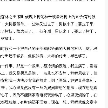
森林之王;有时候爬上树荡秋千或者吃树上的果子;有时候
了，大树很孤单。一些年又过去了，男孩来了，要走了果
走了树枝，盖房去了。一些年后，男孩来了，要走了树干，
了树墩上。
的时候和一个把自己的全部奉献给他的大树的对话，这几段
的付出还不够多，但依我看，大树的付出，早已够了。
的一件事。那是一个很黑，很冷清的夜晚，我生病了，发着
路上，我又是哭又是闹，一点儿也不安静，妈妈累极了，但
边安慰我一边快步背我往前走，到了医院，妈妈又是拿药，
下来，我心里竟然没有一丝为妈妈着想的想法，现在想想真
开心了，因为不能回家看电视玩游戏了，心里变烦躁了，在
天都埋怨她，有时候还不理她，现在一想，妈妈就像文章中