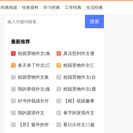
经典阅读
经典资料
学习经典
工作经典
生活经典
|
|
|
|
最新推荐
校园景物作文(集
真没想到作文通
锦15篇)
春天来了作文(汇
用15篇
校园景物作文汇
编15篇)
校园景物作文集
编15篇
校园景物作文(合
锦15篇
我的寒假作文(集
集15篇)
校园景物作文(通
合15篇)
好书伴我成长作
用15篇)
【精】校园趣事
文(15篇)
我的愿望作文
作文
春节的发现作文
【热门】
【荐】窗外的作
看日出作文15篇