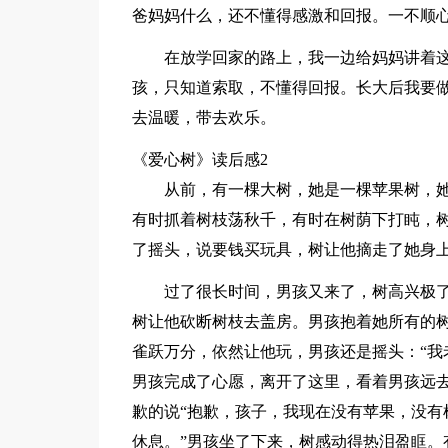
爸妈妈什么，还不懂得感激和回报。一不顺
在放学回家的路上，我一边给妈妈讲着
孩，只知道索取，不懂得回报。长大后我要做
去温暖，带去欢乐。
《爱心树》读后感2
从前，有一棵大树，她是一棵苹果树，
有时抓着树枝荡秋千，有时在树荫下打盹，树
了摇头，说要钱买玩具，树让他摘走了她身
过了很长时间，男孩又来了，树高兴极
树让他砍断树枝去盖房。男孩抱着她所有的
雀跃万分，依然让他玩，男孩还是摇头：“我
男孩完成了心愿，离开了这里，看着男孩远
歉的说“抱歉，孩子，我现在没有苹果，没有
休息。”男孩坐了下来，树感动得热泪盈眶。