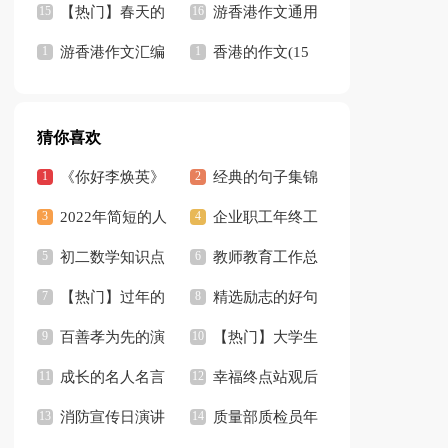
文
【热门】春天的
游香港作文通用
校园作文
游香港作文汇编
15篇
香港的作文(15
15篇
篇)
猜你喜欢
《你好李焕英》
经典的句子集锦
观后感 15篇
2022年简短的人
15篇
企业职工年终工
生感悟句子汇编94
初二数学知识点
作总结
教师教育工作总
句
总结
【热门】过年的
结
精选励志的好句
作文
百善孝为先的演
汇编38句
【热门】大学生
讲稿
成长的名人名言
实习总结
幸福终点站观后
消防宣传日演讲
感15篇
质量部质检员年