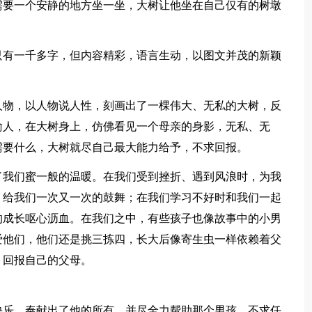
需要一个安静的地方坐一坐，大树让他坐在自己仅有的树墩
只有一千多字，但内容精彩，语言生动，以图文并茂的新颖
人物，以人物说人性，刻画出了一棵伟大、无私的大树，反
喻人，在大树身上，仿佛看见一个母亲的身影，无私、无
需要什么，大树就尽自己最大能力给予，不求回报。
了我们蜜一般的温暖。在我们受到挫折、遇到风浪时，为我
，给我们一次又一次的鼓舞；在我们学习不好时和我们一起
的成长呕心沥血。在我们之中，有些孩子也像故事中的小男
爱他们，他们还是挑三拣四，长大后像寄生虫一样依赖着父
、回报自己的父母。
快乐，奉献出了他的所有，并尽全力帮助那个男孩，不求任