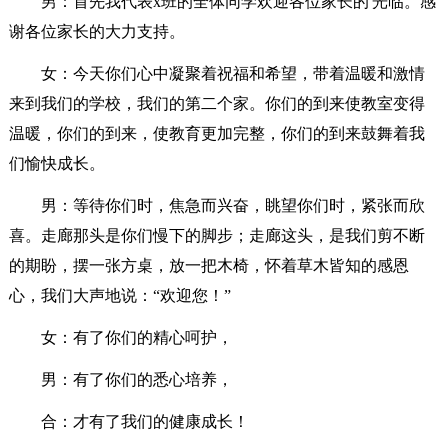
男：首先我代表x班的全体同学欢迎各位家长的'光临。感
谢各位家长的大力支持。
女：今天你们心中凝聚着祝福和希望，带着温暖和激情
来到我们的学校，我们的第二个家。你们的到来使教室变得
温暖，你们的到来，使教育更加完整，你们的到来鼓舞着我
们愉快成长。
男：等待你们时，焦急而兴奋，眺望你们时，紧张而欣
喜。走廊那头是你们慢下的脚步；走廊这头，是我们剪不断
的期盼，摆一张方桌，放一把木椅，怀着草木皆知的感恩
心，我们大声地说：“欢迎您！”
女：有了你们的精心呵护，
男：有了你们的悉心培养，
合：才有了我们的健康成长！