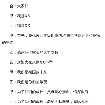
合：大家好!
甲：我是XX
乙：我是XX
甲：首先，我代表四年级四班的.全体同学欢迎各位家长
的光临
乙：感谢各位家长的大力支持
合：欢迎大家来到XX小学
甲：我们是祖国的未来
乙：我们是你们的希望
甲：为了我们的成长，父母呕心沥血、情深似海
乙：为了我们的成长，老师无私奉献，恩比天高!